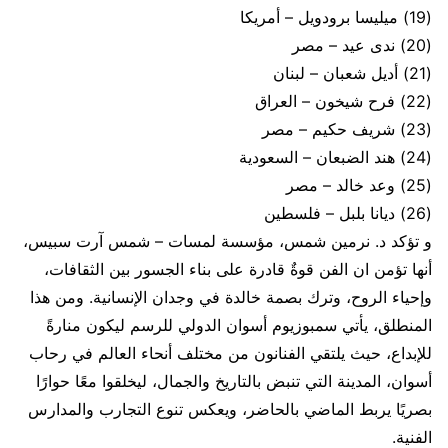
(19) ميليسا برودويل – أمريكا
(20) ندى عيد – مصر
(21) أديل شعبان – لبنان
(22) فرح شيخون – العراق
(23) شريف حكيم – مصر
(24) هند الضبعان – السعودية
(25) وعد خالد – مصر
(26) ديانا بلبل – فلسطين
و تؤكد د. نرمين شمس، مؤسسة لمسات – شمس آرت سبيس،
أنها تؤمن ان الفن قوةٌ قادرة على بناء الجسور بين الثقافات،
وإحياء الروح، وترك بصمة خالدة في وجدان الإنسانية. ومن هذا
المنطلق، يأتي سمبوزيوم أسوان الدولي للرسم ليكون منارةً
للإبداع، حيث يلتقي الفنانون من مختلف أنحاء العالم في رحاب
أسوان، المدينة التي تنبض بالتاريخ والجمال، ليخلقوا معًا حوارًا
بصريًا يربط الماضي بالحاضر، ويعكس تنوع التجارب والمدارس
الفنية.