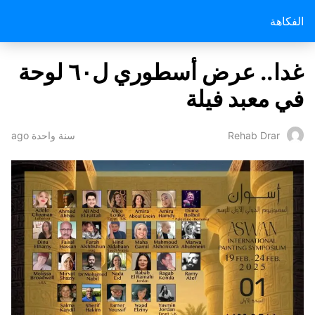
الفكاهة
غدا.. عرض أسطوري ل٦٠ لوحة
في معبد فيلة
سنة واحدة ago
Rehab Drar