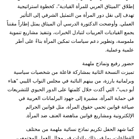
إطلاق “الميثاق العربي للمرأة القيادية”، كخطوة استراتيجية
تهدف إلى نقل دور المرأة من التمثيل الشرفي إلى التأثير
العملي. وأوضحت الدكتورة الدرسي أن الميثاق يمثل إطاراً مقنناً
يجمع القياديات العربيات لتبادل الخبرات، وتنفيذ مشاريع تنموية
ملموسة، وتطوير دعم سياسات تمكين المرأة بناءً على أطر
علمية وعملية.
حضور رفيع ونماذج ملهمة
تميزت النسخة الثانية بمشاركة فاعلة من شخصيات سياسية
وبرلمانية بارزة، من بينهم النائبة في مجلس النواب الليبي “هناء
أبو ديب”، التي أكدت خلال كلمتها على الدور الحيوي للتشريعات
في حماية المرأة، مشيرة إلى جهود البرلمانات العربية في
صياغة قوانين تحمي حقوق المرأة، مثل قوانين الجرائم
الإلكترونية ومشاريع قوانين مناهضة العنف ضد المرأة.
كما شهد الحفل تكريم نماذج نسائية ملهمة من مختلف
القطاعات، بما في ذلك رائدات في مجال العمل المجتمعي،