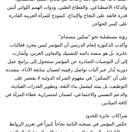
والذكاء الاصطناعي، والقطاع الطبي، وذوات الهمم اللواتي أثبتن
قدرة فائقة على النجاح والإبداع، كنموذج للمرأة العربية القادرة
على كسر الحواجز.
رؤية مستقبلية نحو “تمكين مستدام”
وأكدت الدكتورة إنعام الدرسي أن المؤتمر ليس مجرد فعاليات
عابرة، بل هو منصة دائمة للتشبيك والتعاون العربي. وأشارت
إلى أن التوصيات الصادرة عن المؤتمر ستتحول إلى برامج عمل
دورية تُدار عبر آليات تواصل رقمية لضمان متابعة الأداء، مشددة
على أن “التمكين” في مفهوم الشركة الدولية لا يقتصر على
التوظيف، بل يمتد ليشمل بناء الثقة، وتطوير القدرات القيادية،
والدعم النفسي والاجتماعي، لضمان استمرارية عطاء المرأة في
كافة الميادين.
شراكات عابرة للحدود
عكس المؤتمر في نسخته الثانية نجاحاً كبيراً في تعزيز الروابط
بين الكفاءات النسائية العربية، حيث شكلت المشاركة المكثفة