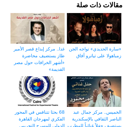
مقالات ذات صلة
«سارة الحديدي» تواجه الجن
غدا.. مركز إبداع قصر الأمير
زمباهولا على تياترو آفاق
طاز يستضيف محاضرة
«أشهر الخرافات حول مصر
القديمة»
الخميس.. مركز جمال عبد
68 بحثا تتنافس في المحور
الناصر الثقافي بالإسكندرية
الفكري لمهرجان القاهرة
يستضيف حفلاً غنائياً للمطرب
الدولي للمسرح التجريبي