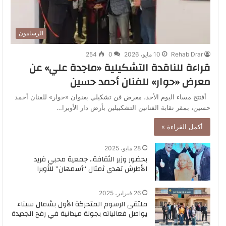
الرسامون
Rehab Drar
10 مايو، 2026
0
254
قراءة للناقدة التشكيلية «ماجدة علي» عن
معرض «حوار» للفنان أحمد حسين
أفتتح مساء اليوم الأحد، معرض فن تشكيلي بعنوان «حوار» للفنان أحمد
حسين، بمقر نقابة الفنانين التشكييلين بأرض دار الأوبرا…
أكمل القراءة »
28 مايو، 2025
بحضور وزير الثقافة.. جمعية محبي فريد
الأطرش تهدى ثمثال “أسمهان” للأوبرا
26 فبراير، 2025
ملتقى الرسوم المتحركة الأول بشمال سيناء
يواصل فعالياته بجولة ميدانية في رفح الجديدة