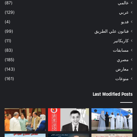
عالمي
(87)
عربي
(129)
فديو
(4)
فنانون علي الطريق
(99)
كاريكاتير
(11)
مسابقات
(83)
مصري
(185)
معارض
(143)
منوعات
(161)
Last Modified Posts