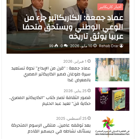
أخبار كاريكاتير
عماد جمعة: الكاريكاتير جزء من
الوعي الوطني ويستحق متحفا
عربيا يوثق تاريخه
Rehab Drar
10 مايو، 2026
0
99
1 فبراير، 2026
عماد جمعة : “قرن من الإبداع” ندوة تستعيد
سيرة طوغان ضمير الكاريكاتير المصري
بالمعرض غدا
25 يناير، 2026
قصور الثقافة تصدر كتاب “الكاريكاتير المصري..
حكاية فن” لعيد عبد الحليم
25 أغسطس، 2025
بعد توقفه عامين.. ملتقى الرسوم المتحركة
يستأنف نشاطه في ديسمبر القادم