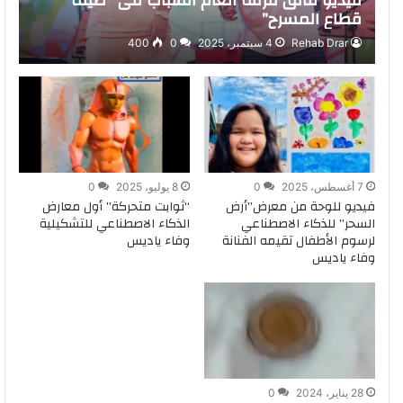
فيديو لتألق فرقة أنغام الشباب فى “صيف
قطاع المسرح”
Rehab Drar
4 سبتمبر، 2025
0
400
7 أغسطس، 2025
0
8 يوليو، 2025
0
فيديو للوحة من معرض”أرض
“ثوابت متحركة” أول معارض
السحر” للذكاء الاصطناعي
الذكاء الاصطناعي للتشكيلية
لرسوم الأطفال تقيمه الفنانة
وفاء ياديس
وفاء ياديس
28 يناير، 2024
0