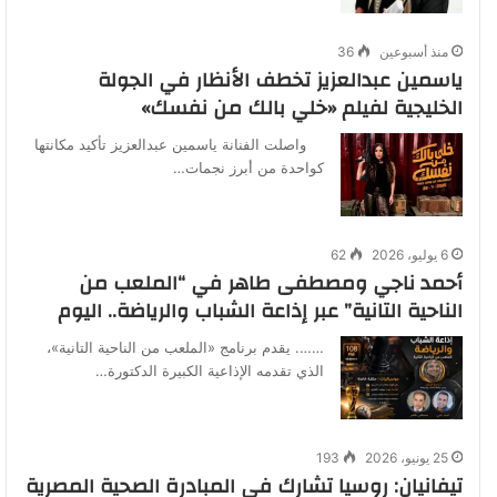
منذ أسبوعين
36
ياسمين عبدالعزيز تخطف الأنظار في الجولة
الخليجية لفيلم «خلي بالك من نفسك»
واصلت الفنانة ياسمين عبدالعزيز تأكيد مكانتها
كواحدة من أبرز نجمات…
6 يوليو، 2026
62
أحمد ناجي ومصطفى طاهر في “الملعب من
الناحية التانية” عبر إذاعة الشباب والرياضة.. اليوم
……. يقدم برنامج «الملعب من الناحية التانية»،
الذي تقدمه الإذاعية الكبيرة الدكتورة…
25 يونيو، 2026
193
تيفانيان: روسيا تشارك في المبادرة الصحية المصرية