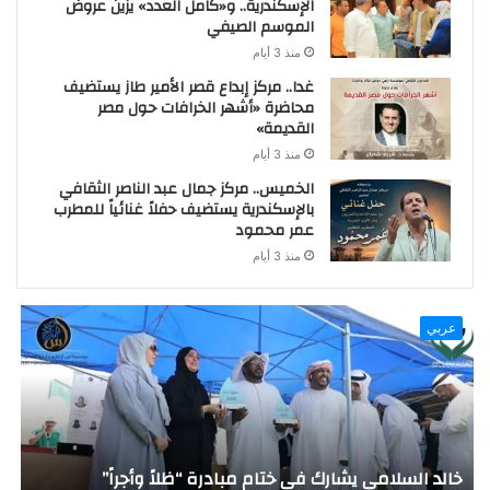
الإسكندرية.. و«كامل العدد» يزين عروض
الموسم الصيفي
منذ 3 أيام
غدا.. مركز إبداع قصر الأمير طاز يستضيف
محاضرة «أشهر الخرافات حول مصر
القديمة»
منذ 3 أيام
الخميس.. مركز جمال عبد الناصر الثقافي
بالإسكندرية يستضيف حفلاً غنائياً للمطرب
عمر محمود
منذ 3 أيام
عربي
ر
خالد السلامي يشارك في ختام مبادرة “ظلاً وأجراً”
ا