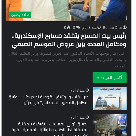
ثقافة وفنون
Rehab Drar
منذ 3 أيام
0
8
رئيس بيت المسرح يتفقد مسارح الإسكندرية..
و«كامل العدد» يزين عروض الموسم الصيفي
في إطار توجيهات الأستاذ الدكتور عبد العزيز قنصوة، وزير التعليم العالي
والبحث العلمي والقائم بأعمال وزير الثقافة، بضرورة المتابعة الدورية
للمواقع…
أكمل القراءة »
منذ 3 أيام
دار الكتب والوثائق القومية تصدر كتاب “وثائق
التكامل المصري السوداني” في جزأين
منذ 4 أيام
انطلاق أولى الفعاليات الثقافية للمكتبة
المتنقلة لدار الكتب والوثائق القومية بقرية
“كفر قنديل” بالجيزة