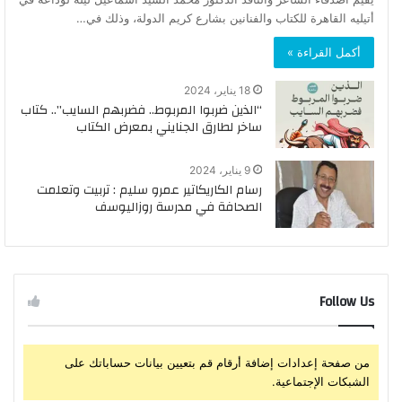
أتيليه القاهرة للكتاب والفنانين بشارع كريم الدولة، وذلك في…
أكمل القراءة »
18 يناير، 2024
“الذين ضربوا المربوط.. فضربهم السايب”.. كتاب
ساخر لطارق الجنايني بمعرض الكتاب
9 يناير، 2024
رسام الكاريكاتير عمرو سليم : تربيت وتعلمت
الصحافة في مدرسة روزاليوسف
Follow Us
من صفحة إعدادات إضافة أرقام قم بتعيين بيانات حساباتك على
الشبكات الإجتماعية.