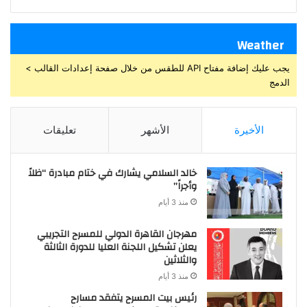
Weather
يجب عليك إضافة مفتاح API للطقس من خلال صفحة إعدادات القالب >
الدمج
الأخيرة
الأشهر
تعليقات
خالد السلامي يشارك في ختام مبادرة “ظلاً
وأجراً”
منذ 3 أيام
مهرجان القاهرة الدولي للمسرح التجريبي
يعلن تشكيل اللجنة العليا للدورة الثالثة
والثلاثين
منذ 3 أيام
رئيس بيت المسرح يتفقد مسارح