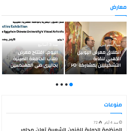
معارض
منذ أسبوعين
منذ 3 أسابيع
انطلاق معرض اليوبيل
اليوم.. افتتاح معرض
الذهبي لنقابة
طلاب الجامعة الصينية
التشكيليين بمشاركة ٢٥٠
بجاليري ضي المهندسين
فنانا
منوعات
منذ 4 أيام
72
المنظمة الدولية للفنون الشعبية تعلن محاور