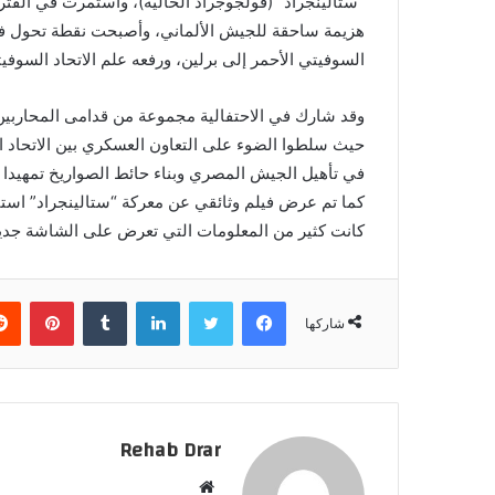
هزيمة ساحقة للجيش الألماني، وأصبحت نقطة تحول 
السوفيتي الأحمر إلى برلين، ورفعه علم الاتحاد السوفي
حيث سلطوا الضوء على التعاون العسكري بين الاتحاد ا
في تأهيل الجيش المصري وبناء حائط الصواريخ تمهيدا للعبو
كما تم عرض فيلم وثائقي عن معركة “ستالينجراد” است
كانت كثير من المعلومات التي تعرض على الشاشة جديد
فيسبوك
تويتر
لينكدإن
‏Tumblr
بينتيريست
شاركها
Rehab Drar
م