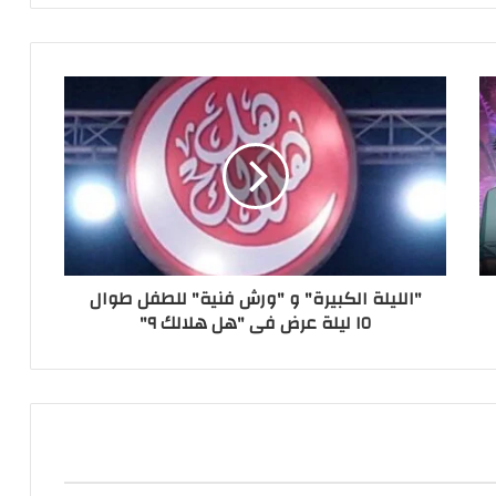
"الليلة الكبيرة" و "ورش فنية" للطفل طوال
١٥ ليلة عرض فى "هل هلالك ٩"