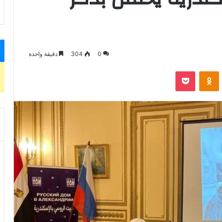
0
304
دقيقة واحدة
VKontak
Odnoklassniki
بوكيت