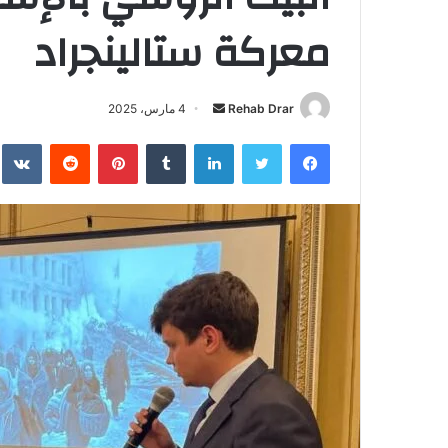
معركة ستالينجراد
Rehab Drar
أ
4 مارس، 2025
ر
فيسبوك
تويتر
لينكدإن
‏Tumblr
بينتيريست
‏Reddit
‏te
س
ل
ب
ر
ي
د
ا
إ
ل
ك
ت
ر
و