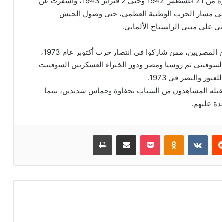
“ستالينجراد” (فولجوجراد الحالية)، واستمرت في الفترة من 21 أغسطس 1942 وحتى 2 فبراير 1943، وأسفرت عن
في مسار الحرب الوطنية العظمى، حتى وصول الجيش
تي على مبنى الرايستاج الألماني.
وقد شارك في الاحتفالية مجموعة من قدامى المحاربين المصريين، ممن شاركوا في انتصار حرب أكتوبر عام 1973،
لسوفيتي ثم روسيا ومصر ودور الخبراء العسكريين السوفييت
ر والنصر في 1973.
قبله المشاهدون من الشباب بحفاوة وحماس شديدين، بينما
ة عليهم.
‏Reddit
‏VKontakte
Odnoklassniki
بوكيت
مشاركة عبر البريد
طباعة