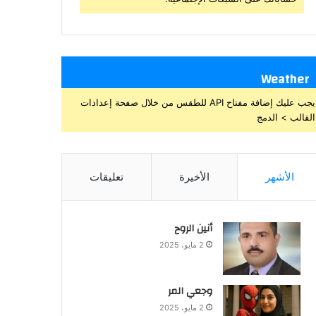
Weather
يجب عليك إضافة مفتاح API للطقس من خلال صفحة إعدادات
القالب > الدمج
الأشهر
الأخيرة
تعليقات
أنين الروح
2 مايو، 2025
وجعي المر
2 مايو، 2025