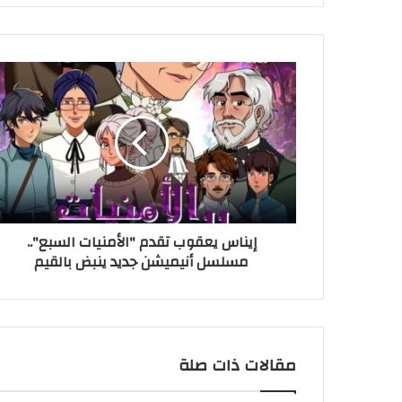
ر
ي
د
ك
ا
ل
إ
ل
ك
ت
ر
و
ن
إيناس يعقوب تقدم "الأمنيات السبع"..
ي
مسلسل أنيميشن جديد ينبض بالقيم
مقالات ذات صلة