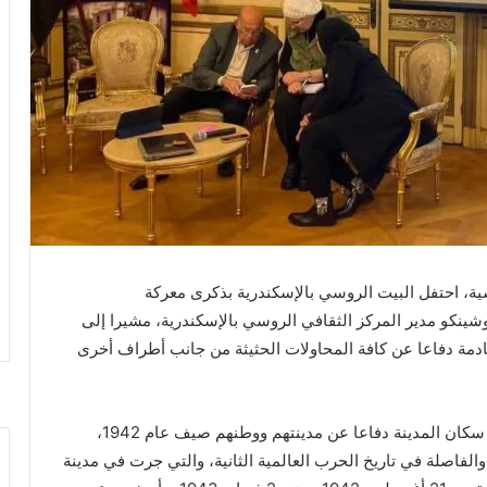
شية، احتفل البيت الروسي بالإسكندرية بذكرى معركة
يوشينكو مدير المركز الثقافي الروسي بالإسكندرية، مشيرا إلى
لقادمة دفاعا عن كافة المحاولات الحثيثة من جانب أطراف أخرى
وتناول ماتيوشينكو قصة الصمود والتحدي التي أظهرها سكان المدينة دفاعا عن مدينتهم ووطنهم صيف عام 1942،
الفاصلة في تاريخ الحرب العالمية الثانية، والتي جرت في مدينة