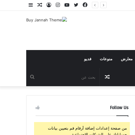
فيسبوك
تويتر
يوتيوب
انستقرام
تسجيل
مقال
إضافة
الدخول
عشوائي
عمود
جانبي
معارض
منوعات
فديو
مقال
بحث
عشوائي
عن
Follow Us
من صفحة إعدادات إضافة أرقام قم بتعيين بيانات
حساباتك على الشبكات الإجتماعية.