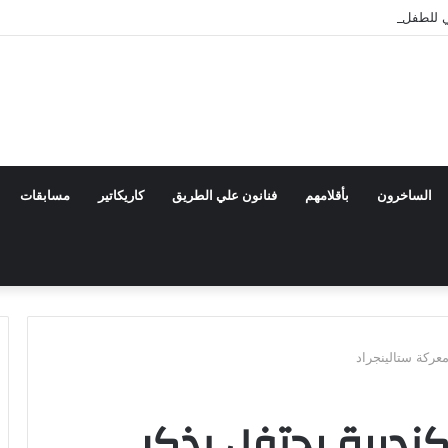
للطفل العربي يعلن تشكيل اللجنة العليا للدورة الرابعة
الساخرون
بأقلامهم
فنانون علي الطريق
كاريكاتير
مسابقات
عركة ستالينجراد
ندرية يحتفل بذكر