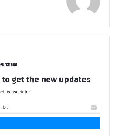
و
ق
ع
ا
ل
و
ي
ب
 Purchase
t to get the new updates!
et, consectetur.
أ
د
خ
ل
ب