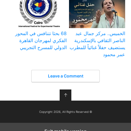
الخميس.. مركز جمال عبد
68 بحثا تتنافس في المحور
الناصر الثقافي بالإسكندرية
الفكري لمهرجان القاهرة
يستضيف حفلاً غنائياً للمطرب
الدولي للمسرح التجريبي
عمر محمود
Leave a Comment
↑
© Copyright 2026, All Rights Reserved