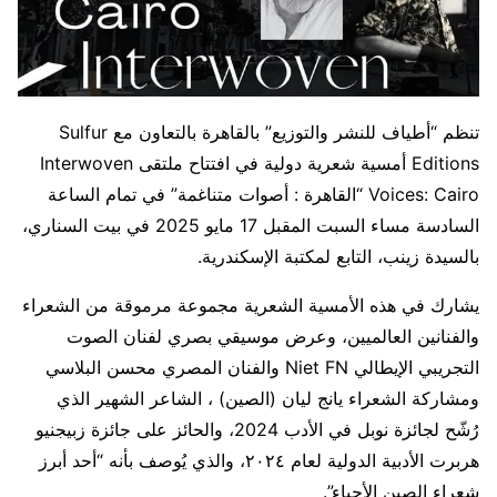
تنظم “أطياف للنشر والتوزيع” بالقاهرة بالتعاون مع Sulfur
Editions أمسية شعرية دولية في افتتاح ملتقى Interwoven
Voices: Cairo “القاهرة : أصوات متناغمة” في تمام الساعة
السادسة مساء السبت المقبل 17 مايو 2025 في بيت السناري،
بالسيدة زينب، التابع لمكتبة الإسكندرية.
يشارك في هذه الأمسية الشعرية مجموعة مرموقة من الشعراء
والفنانين العالميين، وعرض موسيقي بصري لفنان الصوت
التجريبي الإيطالي Niet FN والفنان المصري محسن البلاسي
ومشاركة الشعراء يانج ليان (الصين) ، الشاعر الشهير الذي
رُشّح لجائزة نوبل في الأدب 2024، والحائز على جائزة زبيجنيو
هربرت الأدبية الدولية لعام ٢٠٢٤، والذي يُوصف بأنه “أحد أبرز
شعراء الصين الأحياء”.