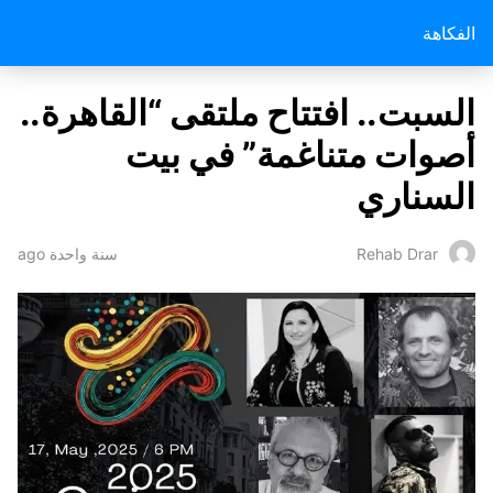
الفكاهة
السبت.. افتتاح ملتقى “القاهرة..
أصوات متناغمة” في بيت
السناري
سنة واحدة ago
Rehab Drar