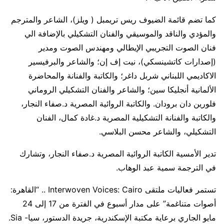
كما تضم قائمة الضيوف ريس تريمبل ( ويلز)، الشاعر والمترجم
والمؤدي والناقد والموسيقي والفنان التشكيلي بالإضافة الي
فنان الصوت التجريبي الإيطالي ومهندس الصوت ومدير
(إصدارات كاتشينسكي)، نيت إف إن؛ والشاعر والبرفيسير
الاكاديمي اللبناني شربل داغر؛ والكاتبة والفنانة والمحاضرة
الألمانية أنجليكا سين؛ والشاعر والفنان التشكيلي الروماني
فلورين دان برودان. والكاتبة الروائية المصرية د.صفاء النجار،
والكاتبة والفنانة التشكيلية المصرية د.غادة كمال، الفنان
التشكيلي، والشاعر محسن البلاسي.
تدير الأمسية الكاتبة الروائية المصرية د.صفاء النجار، وتشارك
في الترجمة سمية عبد الوهاب.
تستمر فعاليات ملتقى Interwoven Voices: Cairo .. “القاهرة:
أصوات متناغمة” على مدار أسبوع في الفترة من 17 إلى 24
مايو الجاري برعاية مكتبة الإسكندرية، جريدة الدستور، سيا- Sia.