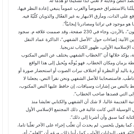
النّصّ وغايته لا تعني أبدًا تشكيكاً أو هدمًا له.”
َتُنا بالاستشراق خصوصاً والغرب عموماً ينبغي إعادة النظر فيها،
على الذات، ومأزق الانبهار به غير الفعّال والذوبان كلّيّةً فيه.
و موجود في تراثنا ومصادرنا إيجابيّاً”.
الكتاب نفسه، وقد صدر حديثًا عن “الآن ناشرون وموزعون”، بالأردن، وجاء في 230 صفحة، وقد صممت غلافه م. سجود
الآتية: إضاءات حول “الأصل الشفهي”، الذاكرة عماد النقل
لإسلامية الأولى، ظهور الكتاب تدريجيا.
، يؤكد خلالها أن “الخطاب الشفهي يختلف عن النص المكتوب
طة بزمان ومكان الخطاب. فهو يُوجِّه ويُحيل إلى هذا الواقع
ة باليد أو النظرة أو اختلاف نبرات الصوت أو استحضار صورة أو
خاطَب. فاستصحابنا للأصل الشفهي ونحن نقرأ النص، يجعلنا لا
يحيط بالنص من إشارات وسياقات، إن حافظ عليها النص المكتوب،
الأولى التي قصدها صاحب الخطاب”.
 القديمة غالبا، لا شك أن الشفهي والكتابي تعايشا منذ
ي الوسيلة التي كانت غالبة في ذلك المجتمع الإسلامي الأول
بة كما سبق وأن أشرنا إلى ذلك”.
كما يقول بلحسن، لم يحدث أن تغلّب إجراء على الآخر تغلّبا تاما،
ّة. ففي البدايات الأولى، كما رأينا ذلك، ورغم أن “العلم”، أي