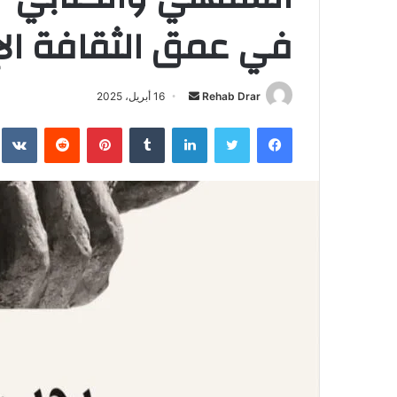
في عمق الثقافة الإس
Rehab Drar
أ
16 أبريل، 2025
ر
فيسبوك
تويتر
لينكدإن
‏Tumblr
بينتيريست
‏Reddit
‏te
س
ل
ب
ر
ي
د
ا
إ
ل
ك
ت
ر
و