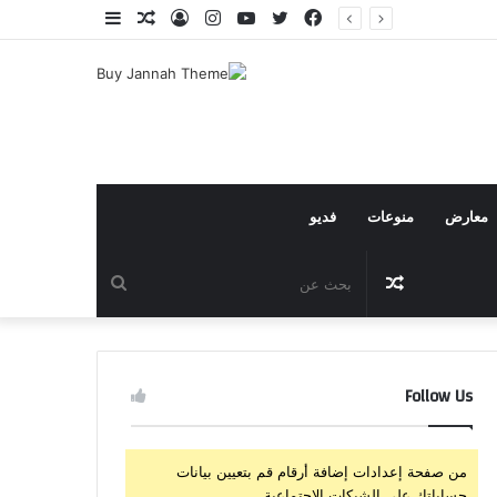
فيسبوك
تويتر
يوتيوب
انستقرام
تسجيل
مقال
إضافة
الدخول
عشوائي
عمود
جانبي
معارض
منوعات
فديو
مقال
بحث
عشوائي
عن
Follow Us
من صفحة إعدادات إضافة أرقام قم بتعيين بيانات
حساباتك على الشبكات الإجتماعية.