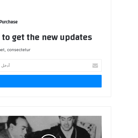
ي
ب
 Purchase
t to get the new updates!
et, consectetur.
أ
د
خ
ل
ب
ر
ي
د
ك
ا
ل
إ