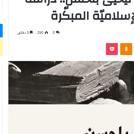
لاميّة المبكّرة
0
290
3 دقائق
VKontak
Odnoklassniki
بوكيت