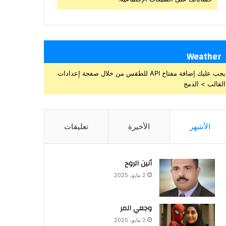
Weather
يجب عليك إضافة مفتاح API للطقس من خلال صفحة إعدادات
القالب > الدمج
الأشهر
الأخيرة
تعليقات
أنين الروح
2 مايو، 2025
وجعي المر
2 مايو، 2025