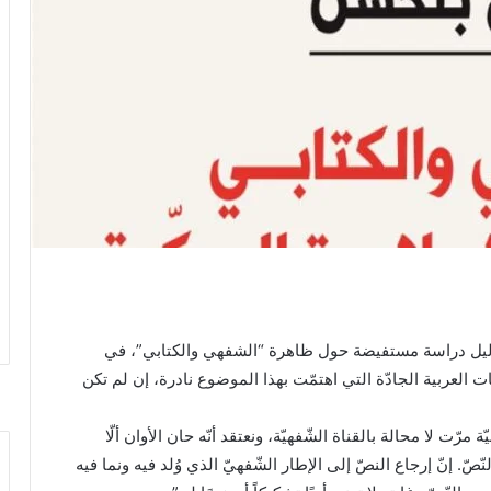
 ليل دراسة مستفيضة حول ظاهرة “الشفهي والكتابي”، في
ت العربية الجادّة التي اهتمّت بهذا الموضوع نادرة، إن لم تكن
مرّت لا محالة بالقناة الشّفهيّة، ونعتقد أنّه حان الأوان ألّا
صّ. إنّ إرجاع النصّ إلى الإطار الشّفهيّ الذي وُلد فيه ونما فيه