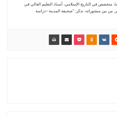
 متخصص في التاريخ الإسلامي، أستاذ التعليم العالي في
ر. من بين منشوراته، نذكر: “صحيفة المدينة –دراسة
‏Reddit
‏VKontakte
Odnoklassniki
بوكيت
مشاركة عبر البريد
طباعة