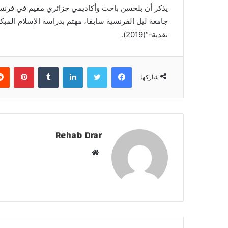
يذكر أن بلحسن باحث وأكاديمي جزائري مقيم في فرنسا،
جامعة ليل الفرنسية سابقا، مهتم بدراسة الإسلام المبك
نقدية-“(2019).
فيسبوك
تويتر
لينكدإن
‏Tumblr
بينتيريست
شاركها
Rehab Drar
م
و
ق
ع
ا
ل
و