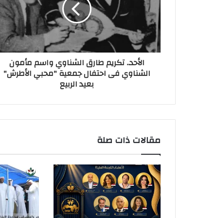
ل
ك
ت
ر
و
ن
الأحد.. تكريم طارق الشناوي واسم مأمون
ي
الشناوي فى احتفال جمعية "محبي الأطرش"
بعيد الربيع
مقالات ذات صلة