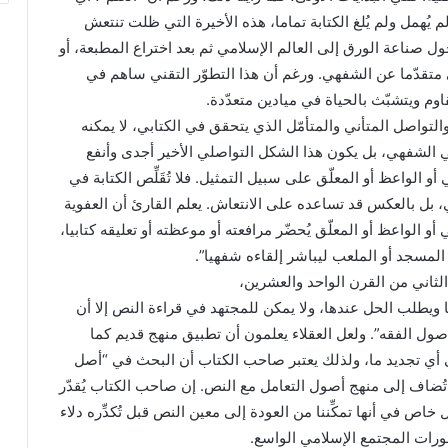
يُهمل ولم يُلغ الكتابة تماما، هذه الأخيرة التي ظلت تنتعش
ول صناعة الورق إلى العالم الإسلامي ثم بعد اختراع المطبعة، أو
ي متقدّما عن الشفهي. ورغم أن هذا التطوّر التقني ساهم في
اوم ويتشبّث بالحياة في ميادين متعدّدة.
التواصل المتأني والمتأمّل الذي يتحقق في الكتابي، لا يمكنه
في الشفهي، بل يكون هذا الشكل التواصلي الأخير أجدى وأنفع
الواعظ أو المعلّق على سبيل التمثيل. فلا تُقَلِّص الكتابة في
، بل بالعكس قد تساعده على الانتعاش. يعلم القارئ أن العفوية
أو الواعظ أو المعلّق يُحضّر مرافعته أو موعظته أو تعليقه كتابيا،
 المسجد أو الملعب ليباشر إلقاءه شفهيا”.
الثاني من القرن الواحد والعشرين،
 ويطلب الحل عندها، ولا يمكن للمجتهد في قراءة النص إلا أن
صول الفقه”. ولعل العقلاء يعلمون أن تطبيق منهج قديم كما
 أي تجديد ما، ولذلك يعتبر صاحب الكتاب أن البحث في “أصل
تُضاف إلى منهج أصول التعامل مع النص. إن صاحب الكتاب يُقدّر
اص في أنها تمكِّننا من العودة إلى معين النص قبل تُكدِّره دلاء
طورات المجتمع الإسلامي الواسع.