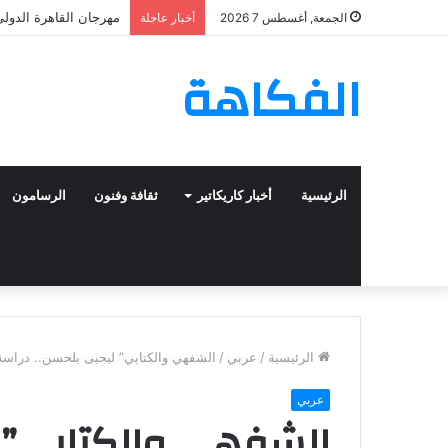
مهرجان القاهرة الدولي 
الجمعة, أغسطس 7 2026
أخبار عاجلة
الفكاهة
الرئيسية
أخبار كاريكاتير
ثقافة وفنون
الرسامون
الرئيسية
/
عربي
/
الشفهي والكتابي” ليحيى بلحسن.. دراسة ف
عربي
الشفهي والكتابي” ل