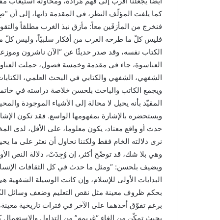
أيضاً يجعلنا أقربَ إلى فهم مُراده، ومحاولة استيعاب مقصد 
كما يلفت المؤلّف النظر، في المقدمة ذاتها، إلى أن “صِل
فنخرج من المأزقَين معاً: مأزق نبذ الغرب مطلقاً والتقوقع 
فليس كلّ ما طرحه الغرب من أفكار سلبيّاً، وليس كلّ ما ه
العناسوة، جاء في مقدمة وخمسة فصول، حملت العناوين 
الشفهي، الشفهي والكتابي في البحث العلمي، الكتابات ا
ويجمع الكاتب والباحث بلحسن خلاصة دراسته في خاتمة
المقيّد بأنه يحيل لا محالة إلى الأشياء الموجودة والمحي
ويستحضره بالإشارة بمفهومها الواسع. فقد تكون الإشار
حدث أو واقع معتاد، يكون معلوما، على الأقل، لدى الم
نرى دلالته الخام فقط ولكننا نحاول أن نعثر على ما 
وهي بلا شك، قد توضّح أكثر، إن وُجِدَتْ، دلالة النص 
ويضيف بلحسن: “ومثل ما حدث في كل الثقافات الإنسانية
البدايات الأولى للإسلام، وإن كانت الوسيلة الشفهية ه
بحكم ظروف معينة مثل نقص التعليم وضعف وسائل الكتا
برغم تفوّق أحدهما على الآخر في فترات تاريخية معينة، 
بحيث تمكّن من إلغاء “غريمه” من التداول والاستعمال كلي