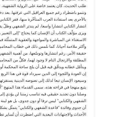
طلب الحديث، كان يعتمد خاصة على الرواية الشفهية، لم 
وتنمو باضطراد رغم جميع العراقيل التي عرفتها. بعد دخ
بالأحرى بعد استفادة العرب المتأخّرة منها، قفز الكتاب
انتشار الكتابي انتشارا واسعا، لم يندثر الشفهي وظلّ يق
ويرى مؤلّف الكتاب أن الإنسان كما يحتاج “إلى التعبير و
الاستغناء عن المباشرة والمواجهة والعفوية المتمثِّلة 
وأكثر ملاءمة أحيانا، كما نلمس ذلك في خطاب المحامي أو 
حقيقة الأمر، رغم انتشارها وتوسّعها، من أهمية الشفهي
المطلقة والارتجال التام لا وجود لهما، فكلٌّ من المحامي 
ويتأمّل خطابه ويدقّق فيه قبل أن يلج ساحة المحكمة أو
إن العودة واللجوء إلى الدين سيزداد قوة في هذا الربع 
وسيعود الإنسان تبعا لذلك إلى نصوصه الدينية يستقرئها
يتبع منهجا في قراءته هذه، سمى القدماء هذا المنهج “أ
وصلنا دون تجديد حقيقي فيه تناسب زمننا لن يؤدي إلى
الشفهي والكتابي” ليس ترفا أو دون جدوى، بل هو لبنة 
أن جدوى وفائدة “قاعدة الشفهي والكتابي” يتمثّل بشكل خ
الأحداث والاجتهادات البعدية التي اضطرت أن تُساير ت