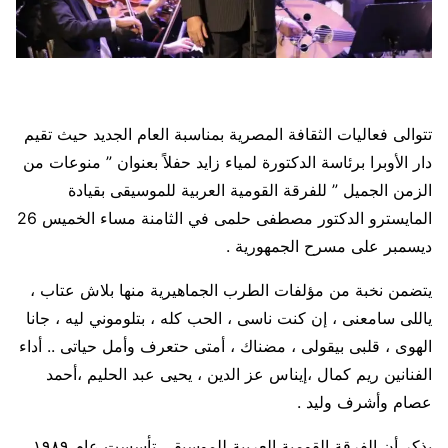
تتوالى فعاليات الثقافة المصرية بمناسبة العام الجديد حيث تقيم
دار الأوبرا برئاسة الدكتورة لمياء زايد حفلاً بعنوان ” منوعات من
الزمن الجميل ” للفرقة القومية العربية للموسيقى بقيادة
المايسترو الدكتور مصطفى حلمى في الثامنة مساء الخميس 26
ديسمبر على مسرح الجمهورية .
يتضمن نخبة من مؤلفات الطرب الجماهيرية منها بلاش عتاب ،
ياللى سامعنى ، إن كنت ناسى ، الحب كله ، بتلوموني ليه ، جانا
الهوى ، قلبى بيقولى ، مضناك ، أمتى حتعرف وأمل حياتى .. أداء
الفنانين ريم كمال ،إيناس عز الدين ، يحيى عبد الحليم ،أحمد
عصام وأشرف وليد .
يذكر أن الفرقة القومية العربية للموسيقى تأسست عام ١٩٨٩