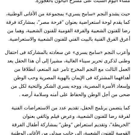
مساء اليوم السبت على مسرح البالون بالعجوزة.
حيث يشدو النجم «سامح يسري» بمجموعة من الأغانى الوطنية،
كما يقدم لوحة استعراضية بعنوان “فرحة مصر”، بمشاركة فرقة
رضا للفنون الشعبية والفرقة القومية للفنون الشعبية، وهما من
أعرق الفرق الفنية بالبيت الفني للفنون الشعبية والاستعراضية.
وأعرب النجم «سامح يسري» عن سعادته بالمشاركة فى احتفال
وطنى لذكرى تحرير سيناء الغالية، مشيرا إلى أن هذا الحفل يعد
العمل الثالث مع النجم المخرج تامر عبد المنعم، انطلاقا من
أهدافهما المشتركة فى الإيمان بالهوية المصرية وحب الوطن
وإسعاد الأسرة المصرية، ووجه يسري الشكر والتحية لكل من
ضحى من أجل الوطن والحفاظ على أمنه وسلامة أرضه .
كما يتضمن برنلمج الحفل، تقديم عدد من الاستعراضات الفنية
لفرقة رضا للفنون الشعبية، وعرض فيلم وثائقي بعنوان
“الخريطة”، وتقديم استعراض “وطن” بمشاركة أطفال الفرقة
القومية للفنون الشعبية، إلى جانب ميدلي من الأغاني الوطنية