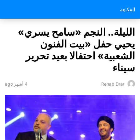
الفكاهة
الليلة.. النجم «سامح يسري»
يحيي حفل «بيت الفنون
الشعبية» احتفالا بعيد تحرير
سيناء
4 أشهر ago
Rehab Drar