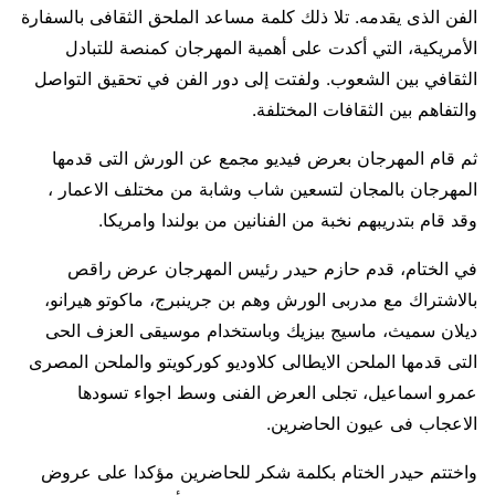
الفن الذى يقدمه. تلا ذلك كلمة مساعد الملحق الثقافى بالسفارة
الأمريكية، التي أكدت على أهمية المهرجان كمنصة للتبادل
الثقافي بين الشعوب. ولفتت إلى دور الفن في تحقيق التواصل
والتفاهم بين الثقافات المختلفة.
ثم قام المهرجان بعرض فيديو مجمع عن الورش التى قدمها
المهرجان بالمجان لتسعين شاب وشابة من مختلف الاعمار ،
وقد قام بتدريبهم نخبة من الفنانين من بولندا وامريكا.
في الختام، قدم حازم حيدر رئيس المهرجان عرض راقص
بالاشتراك مع مدربى الورش وهم بن جرينبرج، ماكوتو هيرانو،
ديلان سميث، ماسيج بيزيك وباستخدام موسيقى العزف الحى
التى قدمها الملحن الايطالى كلاوديو كوركويتو والملحن المصرى
عمرو اسماعيل، تجلى العرض الفنى وسط اجواء تسودها
الاعجاب فى عيون الحاضرين.
واختتم حيدر الختام بكلمة شكر للحاضرين مؤكدا على عروض