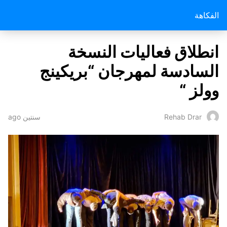
الفكاهة
انطلاق فعاليات النسخة
السادسة لمهرجان “بريكينج
وولز “
سنتين ago
Rehab Drar