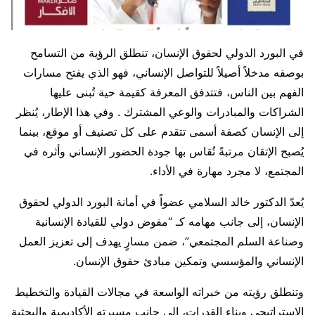
في البورد الدولي لحقوق الإنسان، تنطلق الرؤية من التسامح
بوصفه مدخلاً أصيلاً للتواصل الإنساني، فهو الذي يفتح مسارات
الفهم بين الناس، فتتدفق المعرفة كقيمة حية تُبنى عليها
الشراكات والمبادرات والوعي المشترك . وفي هذا الإطار، يُنظر
إلى الإنسان كصفة أسمى تتقدم على كل تصنيف أو موقع، بينما
يُصبح الإتقان مرتبةً تُقاس بها جودة الحضور الإنساني وأثره في
المجتمع، لا مجرد مهارة في الأداء.
يُعدّ الدكتور خالد السلامي عضواً في أمانة البورد الدولي لحقوق
الإنسان، إلى جانب مهامه كـ “مفوض دولي للقيادة الإنسانية
وصناعة السلم المجتمعي”، ضمن مسارٍ يهدف إلى تعزيز العمل
الإنساني والمؤسسي وتمكين مبادئ حقوق الإنسان.
وتنطلق رؤيته من خبراته الواسعة في مجالات القيادة والتخطيط
الاستراتيجي وبناء القدرات، إلى جانب مسيرته الأكاديمية والبحثية