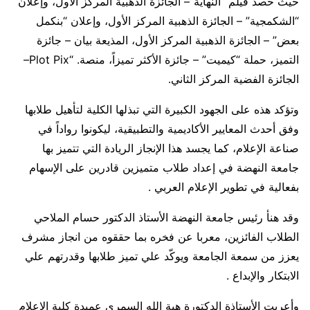
حيث حصد فيلم “النهاية”– الجائزة الذهبية المركز الأول، وإعلان
“الشكمجية” – الجائزة الذهبية المركز الأول، وإعلان “بنكمل
بعض” – الجائزة الذهبية المركز الأول، المذيعة بيان – جائزة
التميز، حملة “كيميت” – جائزة الأكثر تميزاً، منصة. “Plot Pix–
الجائزة الفضية المركز الثاني.
وتؤكد هذه على الجهود الكبيرة التي تبذلها الكلية لتأهيل طلابها
وفق أحدث المعايير الأكاديمية والتطبيقية، ليكونوا رواداً في
صناعة الإعلام، كما يجسد هذا الإنجاز الريادة التي تتميز بها
جامعة النهضة في إعداد طلاب متميزين قادرين على الإسهام
بفعالية في تطوير الإعلام العربي .
وقد هنأ رئيس جامعة النهضة الأستاذ الدكتور حسام الملاحي
الطلاب الفائزين، معربا عن فخره بما حققوه من انجاز مشرف
يعزز من سمعة الجامعة ويوكّد علي تميز طلابها وقدرتهم علي
الابتكار والإبداع .
وأعربت الأستاذة الدكتورة هبة الله السمري عميدة كلية الإعلام