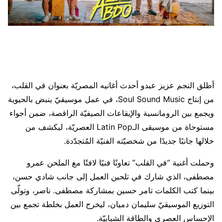
أطلق النجم عزيز عبدو أحدث أغانيه المصريّة بعنوان في القلب،
من إنتاج Soul Sound Music، في عمل موسيقيّ ينبض بالحيوية
ويجمع بين الرومانسية والإيقاعات الصيفيّة الراقصة، ضمن أجواء
مستوحاة من موسيقى الـLatin Pop العصريّة، ليكشف من
خلالها جانبًا جديدًا من شخصيّته الفنيّة المُتجدّدة.
وحملت أغنية “في القلب” تعاونًا فنيًا لافتًا مع الملحن عمرو
مصطفى، الذي شارك في تلحين العمل إلى جانب شادي حسن،
بينما كتب الكلمات تامر حسين بمشاركة مصطفى. ناصر، وتولّى
التوزيع الموسيقيّ سليمان دميان، ليخرج العمل بخلطة تجمع بين
الإحساس العصري والطاقة الشبابيّة.