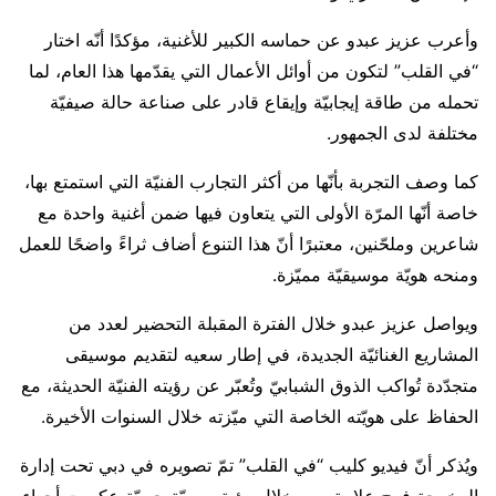
وأعرب عزيز عبدو عن حماسه الكبير للأغنية، مؤكدًا أنّه اختار
“في القلب” لتكون من أوائل الأعمال التي يقدّمها هذا العام، لما
تحمله من طاقة إيجابيّة وإيقاع قادر على صناعة حالة صيفيّة
مختلفة لدى الجمهور.
كما وصف التجربة بأنّها من أكثر التجارب الفنيّة التي استمتع بها،
خاصة أنّها المرّة الأولى التي يتعاون فيها ضمن أغنية واحدة مع
شاعرين وملحّنين، معتبرًا أنّ هذا التنوع أضاف ثراءً واضحًا للعمل
ومنحه هويّة موسيقيّة مميّزة.
ويواصل عزيز عبدو خلال الفترة المقبلة التحضير لعدد من
المشاريع الغنائيّة الجديدة، في إطار سعيه لتقديم موسيقى
متجدّدة تُواكب الذوق الشبابيّ وتُعبّر عن رؤيته الفنيّة الحديثة، مع
الحفاظ على هويّته الخاصة التي ميّزته خلال السنوات الأخيرة.
ويُذكر أنّ فيديو كليب “في القلب” تمّ تصويره في دبي تحت إدارة
المخرجة فرح علامة، من خلال رؤية بصريّة حيويّة عكست أجواء