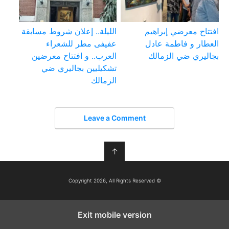
افتتاح معرضي إبراهيم
الليلة.. إعلان شروط مسابقة
العطار و فاطمة عادل
عفيفى مطر للشعراء
بجاليري ضي الزمالك
العرب.. و افتتاح معرضين
تشكيليين بجاليري ضي
الزمالك
Leave a Comment
↑
© Copyright 2026, All Rights Reserved
Exit mobile version