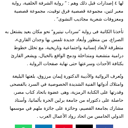
لها ٤ إصدارات قبل ذلك وهم : ” رواية الشرفة الخلفية، رواية
معبر لتين، مجموعة قصصية فرق توقيت، مجموعة قصصية
ومعزوفات شعرية مجاذيب النشوى” .
تأخذنا الكاتبة فى رواية “سرداب نيتيرو” نحو مكان بعيد يشتعل به
الصراع، من منظور وأبعاد جديدة تلمس بها وجدان القاريء،
متطرقة لأبعاد إنسانية واجتماعية وتاريخية، مع تخلل خطوط
درامية متشعبة ومتداخلة ودمج الواقع بالخيال، ويشعر القارئ
بكثافة الأحداث وسرعتها حتى نهاية صفحات الرواية .
وتُعرف الروائية والأديبة الدكتورة إيمان مرزوق، بلغتها البليغة
وامتلاك أدواتها الفنية الشديدة الخصوصية في السرد بالفصحى
وقدرتها على الكتابة الرمزية، وهى عضوة باتحاد كتاب مصر،
حاصلة على دكتوراه من جامعة برلين الحرة بألمانيا، وأستاذ
مشارك بجامعة القصيم، وحائزة على جائزة ملهم في موسمها
الدولي الخامس من اتحاد رواد الأعمال العرب .