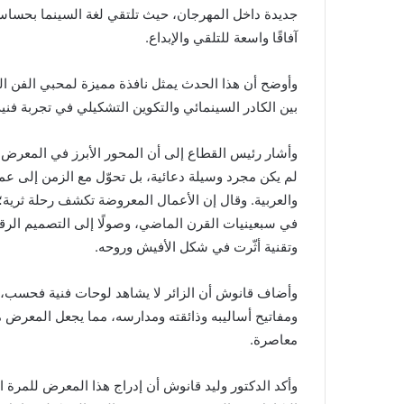
ت
جديدة داخل المهرجان، حيث تلتقي لغة السينما بحساسي
ر
آفاقًا واسعة للتلقي والإبداع.
و
ن
وأوضح أن هذا الحدث يمثل نافذة مميزة لمحبي الفن الس
ي
بين الكادر السينمائي والتكوين التشكيلي في تجربة فنية 
ا
وأشار رئيس القطاع إلى أن المحور الأبرز في المعرض هو
لم يكن مجرد وسيلة دعائية، بل تحوّل مع الزمن إلى عمل
والعربية. وقال إن الأعمال المعروضة تكشف رحلة ثرية؛
في سبعينيات القرن الماضي، وصولًا إلى التصميم الرق
وتقنية أثّرت في شكل الأفيش وروحه.
وأضاف قانوش أن الزائر لا يشاهد لوحات فنية فحسب، بل 
ومفاتيح أساليبه وذائقته ومدارسه، مما يجعل المعرض مس
معاصرة.
وأكد الدكتور وليد قانوش أن إدراج هذا المعرض للمرة 