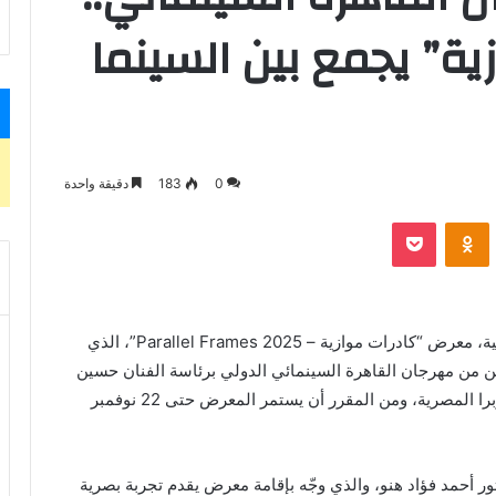
ة” يجمع بين السينما
0
183
دقيقة واحدة
VKontak
Odnoklassniki
بوكيت
أفتتح الدكتور وليد قانوش، رئيس قطاع الفنون التشكيلية، معرض “كادرات موازية – Parallel Frames 2025”، الذي
ين من مهرجان القاهرة السينمائي الدولي برئاسة الفنان حسين
فهمي، وذلك بقاعتي الباب سليم وصلاح طاهر بدار الأوبرا المصرية، ومن المقرر أن يستمر المعرض حتى 22 نوفمبر
ر أحمد فؤاد هنو، والذي وجّه بإقامة معرض يقدم تجربة بصرية