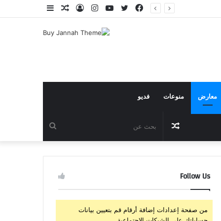
فيسبوك
تويتر
يوتيوب
انستقرام
تسجيل
مقال
إضافة
الدخول
عشوائي
عمود
جانبي
معارض
منوعات
فديو
مقال
بحث
عشوائي
عن
Follow Us
من صفحة إعدادات إضافة أرقام قم بتعيين بيانات
حساباتك على الشبكات الإجتماعية.