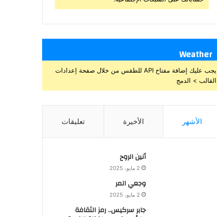
Weather
يجب عليك إضافة مفتاح API للطقس من خلال صفحة إعدادات
القالب > الدمج
الأشهر
الأخيرة
تعليقات
أنين الروح
2 مايو، 2025
وجعي المر
2 مايو، 2025
جابر سركيس.. رمز الثقافة