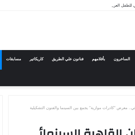
للطفل العربي يعلن تشكيل اللجنة العليا للدورة الرابعة
الساخرون
بأقلامهم
فنانون علي الطريق
كاريكاتير
مسابقات
ئي.. معرض “كادرات موازية” يجمع بين السينما والفنون التشكيلية
ن القاهرة السينمائي..