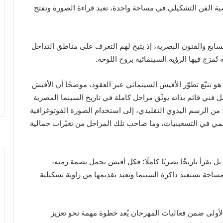
ة الفن التشكيلي في مساحة واحدة، تعيد قراءة الصورة وتفتح
ابع والفنون البصرية، إذ يتيح لهم التعرف على مناطق التداخل
تُمزج فيها الرؤية السينمائية بروح اللوحة.
 تتبّع تطوّر الأفيش السينمائي عبر العقود، موضحًا أن الأفيش
 فني قائم بذاته يوثّق مراحل كاملة في تاريخ السينما المصرية
 من الرسم اليدوي التقليدي، إلى استخدام الصورة الفوتوغرافية
مي في التسعينيات، وما صاحب تلك المراحل من تغيّرات جمالية
يقرأ تاريخًا بصريًا كاملًا؛ فكل أفيش يحمل بصمة زمنه،
احة تستعيد ذاكرة السينما وتعيد تقديمها من زاوية تشكيلية
الأولى ضمن فعاليات المهرجان يُعد خطوة مهمة نحو تعزيز