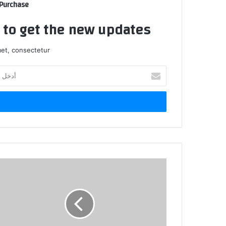
 Purchase
t to get the new updates!
et, consectetur.
أ
د
خ
ل
ب
ر
ي
د
ك
ا
ل
إ
ل
ك
ت