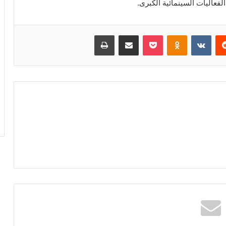
فعاليات السينمائية الكبرى.
‏Reddit
‏VKontakte
Odnoklassniki
بوكيت
مشاركة عبر البريد
طباعة