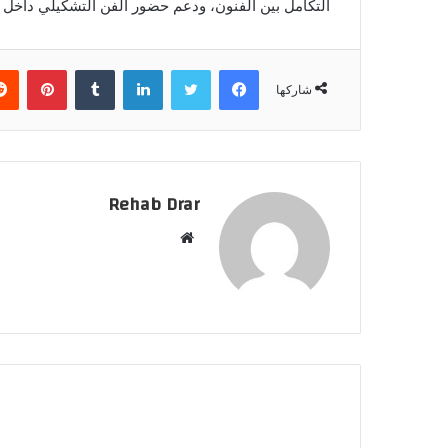
التكامل بين الفنون، ودعم حضور الفن التشكيلي داخل ال
فيسبوك
تويتر
لينكدإن
‏Tumblr
بينتيريست
شاركها
Rehab Drar
م
و
ق
ع
ا
ل
و
ي
ب