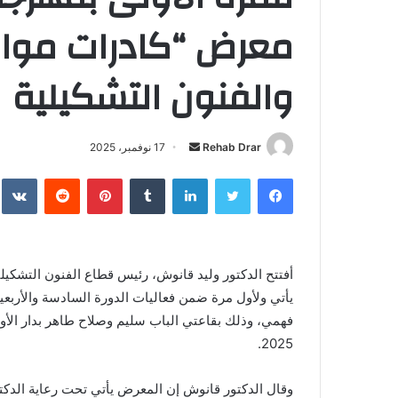
معرض “كادرات موازي
والفنون التشكيلية
Rehab Drar
أ
17 نوفمبر، 2025
ر
فيسبوك
تويتر
لينكدإن
‏Tumblr
بينتيريست
‏Reddit
‏te
س
ل
ب
ر
ي
يأتي ولأول مرة ضمن فعاليات الدورة السادسة والأربع
د
ا
إ
2025.
ل
ك
وقال الدكتور قانوش إن المعرض يأتي تحت رعاية الدكتو