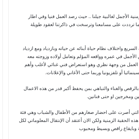
لحقبة الزمنية الأجمل لغالبية جيلنا .. حيث رصد العمل فنيا وفي اطار
ما ترددت على مسامعنا وترسخت في ذاكرتنا لعقود طويلة
لسريع واختلاف نظام حياة أبنائه عن حياته وبازدياد ومع ازدياد
الأجمل في عمره وواقعه المؤلم وتعامل أولاده وزوجته معه
ي العمل من وجهة نظري وهو استعراض فني غنائي لأغلب وأهم
مائيا أو تلفزيونيا وربما حتى الأغاني والإعلانات.
الرقص والغناء والتباهي بمن يحفظ أكبر قدر من هذه الاعمال
نين ومخرجين او حتى فنانين.
 التي أصرت على احضار صغارهم من الأطفال والشباب وهي فئة
ه الحقبة الزمنية ولكن الان أعتقد أن الإنتقال المعلوماتي لكل
سة وبايقاع راقص وبسيط ومحبوب