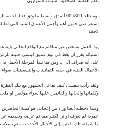
بقلم الكاتبة الصحفية : شيماء الشواربي
نوستالجيا 80/ 90 أصدق وأبسط ما وثق فنيا ا
استعراضي جميل أهم وأجمل الأعمال الفنية التي لطال
لاحقة.
يبدأ العمل بشخص غير متاقلم مع الواقع الحالي بايقاعه ا
استيائه يقرر ان يغط في نوم عميق لينسى حنينه للزمن 
على أنه صراف آلي .. ومن هنا تبدأ المرحلة الأجمل ف
الأعمال الفنيه في حقبه الثمانينات والتسعينيات سواء سين
ولقد رأيت بنفسي كيف تفاعل الجمهور مع تلك الفقرة ب
وكلماتها وألحانها والقائمين عليها سواء مؤلفين او ملح
ومما لاحظته أيضا وزاد من إعجابي هو كمية الحاضرين
عمرية لم تعرف أو تر الكثير مما تم عرضه وتقديمه عن هذ
ما شملته تلك الفترة إلى الأجيال الأحدث سيتم بسلا