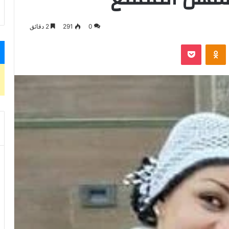
0
291
2 دقائق
VKontak
Odnoklassniki
بوكيت