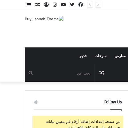
فيسبوك
تويتر
يوتيوب
انستقرام
تسجيل
مقال
إضافة
الدخول
عشوائي
عمود
جانبي
معارض
منوعات
فديو
مقال
بحث
عشوائي
عن
Follow Us
من صفحة إعدادات إضافة أرقام قم بتعيين بيانات
حساباتك على الشبكات الإجتماعية.