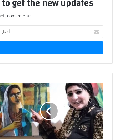
t to get the new updates!
et, consectetur.
أ
د
خ
ل
ب
ر
ي
د
ك
ا
ل
إ
ل
ك
ت
ر
و
ن