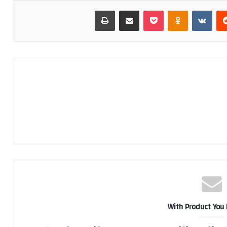
‏Reddit
‏VKontakte
Odnoklassniki
بوكيت
مشاركة عبر البريد
طباعة
With Product You