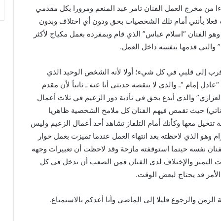
ءا من مخرج العمل الفنان تامر عبد المنعم ومرورا بكل مقدمي
علا بأنني أمام تلك الشخصيات بحق ودون أي اختلاف وبدون
هو الفنان “اسلام عباس” الذي قام وبمفرده بعمل مكياج لأكثر
قرب إلى قلبي في كل شيء؛ أولا لأنه الشخص الوحيد الذي
دل إمام “ـ والذي لا ينقصه حديثي أنا عنه ـ ثانياً لأن مقدم
لعزازي” والذي أبدع بحق في تأدية دور الزعيم في ثلاث أعمال
اتي) حيث تقمص فيهم الفنان كل ملامح الشخصية ظاهريا
تخيل معها وكأنك أمام التلفاز تشاهد أحد أعمال الزعيم وليس
 وهو الذي لاحظته بعد انتهاء العمل عندما تميزت بعمل حوار
ن نفسه حينما استوقفته مازحة وقد لاحظت أن تعبيرات وجهه
التميز والإختلاف لدى الفنان فمن الصعب أن تدخل في كل
لأمر قد يحتاج لبعض الوقت.