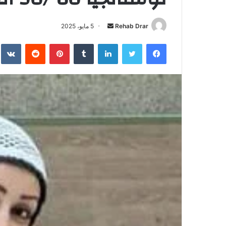
Rehab Drar
أ
5 مايو، 2025
ر
فيسبوك
تويتر
لينكدإن
‏Tumblr
بينتيريست
‏Reddit
‏te
س
ل
ب
ر
ي
د
ا
إ
ل
ك
ت
ر
و
ن
ي