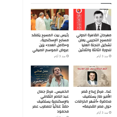
مهرجان القاهرة الدولي
رئيس بيت المسرح يتفقد
للمسرح التجريبي يعلن
مسارح الإسكندرية..
تشكيل اللجنة العليا
و«كامل العدد» يزين
للدورة الثالثة والثلاثين
عروض الموسم الصيفي
منذ 3 أيام
منذ 3 أيام
غدا.. مركز إبداع قصر
الخميس.. مركز جمال
الأمير طاز يستضيف
عبد الناصر الثقافي
محاضرة «أشهر الخرافات
بالإسكندرية يستضيف
حول مصر القديمة»
حفلاً غنائياً للمطرب عمر
محمود
منذ 3 أيام