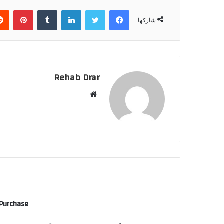
فيسبوك
تويتر
لينكدإن
‏Tumblr
بينتيريست
شاركها
Rehab Drar
م
و
ق
ع
ا
ل
و
ي
ب
 Purchase