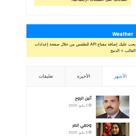
Weather
يجب عليك إضافة مفتاح API للطقس من خلال صفحة إعدادات
القالب > الدمج
الأشهر
الأخيرة
تعليقات
أنين الروح
2 مايو، 2025
وجعي المر
2 مايو، 2025