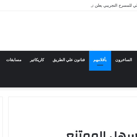
 للمسرح التجريبي يعلن تشكيل اللجنة العليا للدورة الثالثة والثلاثين
الساخرون
بأقلامهم
فنانون علي الطريق
كاريكاتير
مسابقات