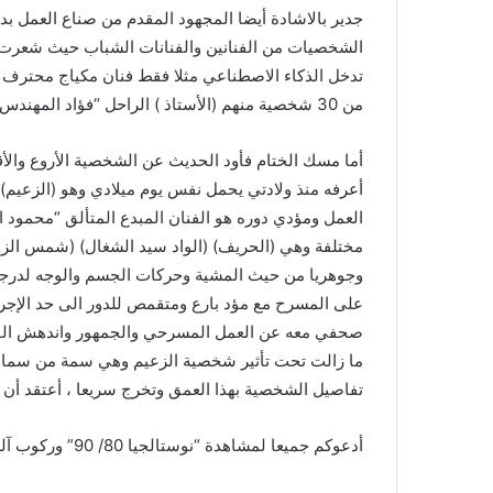
جدير بالاشادة أيضا المجهود المقدم من صناع العمل بد
الشخصيات من الفنانين والفنانات الشباب حيث شعرت ف
تدخل الذكاء الاصطناعي مثلا فقط فنان مكياج محترف و
من 30 شخصية منهم (الأستاذ ) الراحل “فؤاد المهندس” والتي قدمها بنفسه داخل العمل.
أما مسك الختام فأود الحديث عن الشخصية الأروع والأ
أعرفه منذ ولادتي يحمل نفس يوم ميلادي وهو (الزعيم) “عا
العمل ومؤدي دوره هو الفنان المبدع المتألق “محمود ا
مختلفة وهي (الحريف) (الواد سيد الشغال) (شمس الزن
وجوهريا من حيث المشية وحركات الجسم والوجه لدرجة ت
على المسرح مع مؤد بارع ومتقمص للدور الى حد الإجرام
صحفي معه عن العمل المسرحي والجمهور واندهش الفنا
ما زالت تحت تأثير شخصية الزعيم وهي سمة من سمات 
تفاصيل الشخصية بهذا العمق وتخرج سريعا ، أعتقد أن ا
أدعوكم جميعا لمشاهدة “نوستالجيا 80/ 90” وركوب آلة الزمن والرجوع قليلا إلى الماضي وأنا أعدكم بالاستمتاع.