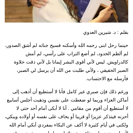
بقلم : د. شيرين العدوي
حينما رحل ابنى رحمه الله وأسكنه فسيح جناته لم أشق الصدور،
لم ألطم الخدود، لم أضع التراب على رأسي، لم أمش
كالدراويش. ليس لأني أقوى البشر إيمانا بل لأني ذقت حلاوة
الصبر الحقيقي ، ولأني طلبت من الله أن يرسل لي الصبر،
فأرسله مع الاحتساب.
ورغم ذلك فإن صبري غير كامل فأنا لا أستطيع أن أذهب إلى
أماكن العزاء وربما لو ضغطت على نفسي وذهبت أجلس أسابيع
لا أستطيع أن أقوم من مقامي . أنا لا أبكى أمام أحد حتى لا
أحزنه فيتذكر عزيزا أو قريبا أو يخاف على نفسه أو أولاده ويبكي،
ولكنى في أيام كثيرة لا أكف عن البكاء بمفردي أبكي أمام الله