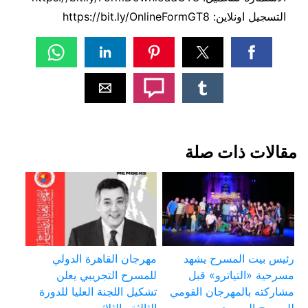
التسجيل اونلاين: https://bit.ly/OnlineFormGT8
مقالات ذات صلة
رئيس بيت المسرح يشهد
مهرجان القاهرة الدولي
مسرحية «التياترو» قبل
للمسرح التجريبي يعلن
مشاركته بالمهرجان القومي
تشكيل اللجنة العليا للدورة