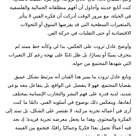
كنت أتابع حديثه وأحاول أن أفهم منطلقاته الجمالية والفلسفية
في الحياة، مع مرور الوقت أدركت أن فكره الفني لا يتأثر
بالمتغيرات السطحية التي قد يفرضها السوق أو التحولات
الاقتصادية أو حتى التقلبات في حركة الفن.
وأوضح عادل ثروت على العكس، بدا لي وكأنه خط ممتد لم
ينحرف يمينًا أو يسارًا، بل ظل ثابتًا على نهجه رغم كل التغيرات
التي شهدها المجتمع من حوله.
وتابع عادل ثروت ما يميز هذا الفنان أنه مرتبط بشكل عميق
بقضايا المجتمع، فهو لا ينفصل عن الواقع، بل يتفاعل معه بوعي
شديد، لديه قدرة على فهم البشر والتجارب الإنسانية بمختلف
أبعادها، وينعكس ذلك بوضوح في أسلوبه الفني. دائمًا ما كنت
أرى في أعماله تجربة مركبة، لا تقتصر على الشكل، بل تمتد إلى
الفكرة والمحتوى. وهذا ما يجعل معرضه تجربة فريدة؛ إذ نجد
فيه أعمالًا تحمل بعدًا فكريًا وجماليًا راقيًا، فتجمع بين القيمة