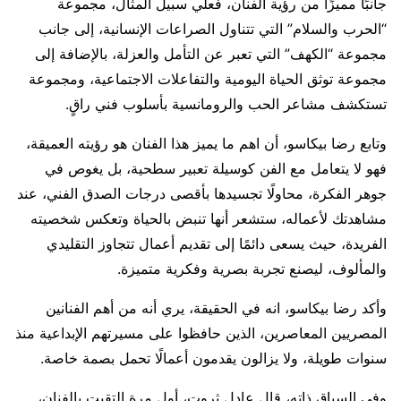
جانبًا مميزًا من رؤية الفنان، فعلي سبيل المثال، مجموعة
“الحرب والسلام” التي تتناول الصراعات الإنسانية، إلى جانب
مجموعة “الكهف” التي تعبر عن التأمل والعزلة، بالإضافة إلى
مجموعة توثق الحياة اليومية والتفاعلات الاجتماعية، ومجموعة
تستكشف مشاعر الحب والرومانسية بأسلوب فني راقٍ.
وتابع رضا بيكاسو، أن اهم ما يميز هذا الفنان هو رؤيته العميقة،
فهو لا يتعامل مع الفن كوسيلة تعبير سطحية، بل يغوص في
جوهر الفكرة، محاولًا تجسيدها بأقصى درجات الصدق الفني، عند
مشاهدتك لأعماله، ستشعر أنها تنبض بالحياة وتعكس شخصيته
الفريدة، حيث يسعى دائمًا إلى تقديم أعمال تتجاوز التقليدي
والمألوف، ليصنع تجربة بصرية وفكرية متميزة.
وأكد رضا بيكاسو، انه في الحقيقة، يري أنه من أهم الفنانين
المصريين المعاصرين، الذين حافظوا على مسيرتهم الإبداعية منذ
سنوات طويلة، ولا يزالون يقدمون أعمالًا تحمل بصمة خاصة.
وفي السياق ذاته، قال عادل ثروت، أول مرة التقيت بالفنان،