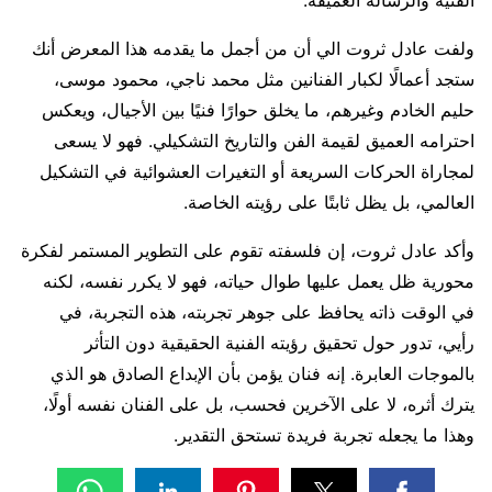
الفنية والرسالة العميقة.
ولفت عادل ثروت الي أن من أجمل ما يقدمه هذا المعرض أنك
ستجد أعمالًا لكبار الفنانين مثل محمد ناجي، محمود موسى،
حليم الخادم وغيرهم، ما يخلق حوارًا فنيًا بين الأجيال، ويعكس
احترامه العميق لقيمة الفن والتاريخ التشكيلي. فهو لا يسعى
لمجاراة الحركات السريعة أو التغيرات العشوائية في التشكيل
العالمي، بل يظل ثابتًا على رؤيته الخاصة.
وأكد عادل ثروت، إن فلسفته تقوم على التطوير المستمر لفكرة
محورية ظل يعمل عليها طوال حياته، فهو لا يكرر نفسه، لكنه
في الوقت ذاته يحافظ على جوهر تجربته، هذه التجربة، في
رأيي، تدور حول تحقيق رؤيته الفنية الحقيقية دون التأثر
بالموجات العابرة. إنه فنان يؤمن بأن الإبداع الصادق هو الذي
يترك أثره، لا على الآخرين فحسب، بل على الفنان نفسه أولًا،
وهذا ما يجعله تجربة فريدة تستحق التقدير.