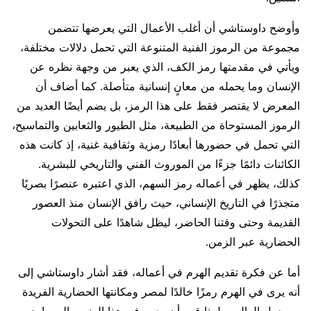
وأوضح داوستاشي أن أغلب الأعمال التي يعرضها تتضمن
مجموعة من الرموز الفنية المتنوعة التي تحمل دلالات مختلفة،
ويأتي في مقدمتها رمز الكف، الذي يعبر من وجهة نظره عن
الإنسان وما يحمله من معانٍ إنسانية متأصلة. كما أضاف أن
المعرض لا يقتصر فقط على هذا الرمز، بل يضم أيضًا العديد من
الرموز المستوحاة من الطبيعة، مثل الطيور والثعابين والتماسيح،
التي تحمل في حضورها أبعادًا رمزية وثقافية غنية، إذ كانت هذه
الكائنات دائمًا جزءًا من الموروث الفني والتاريخي للبشرية.
كذلك، يظهر في أعماله رمز السهم، الذي اعتبره عنصرًا بصريًا
متجذرًا في التاريخ الإنساني، حيث رافق الإنسان منذ العصور
القديمة وحتى وقتنا الحاضر، ليظل شاهدًا على التحولات
الحضارية عبر الزمن.
أما عن فكرة تقديم الهرم في أعماله، فقد أشار داوستاشي إلى
أنه يرى في الهرم رمزًا خالدًا لمصر ومكانتها الحضارية الفريدة