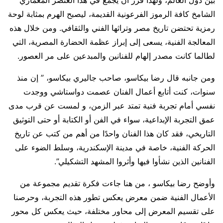
بين دول العالم، ولهذا قرر أن يجمع في هذا العنصر المعماري
الشامخ كافة الرموز الفرعونية القديمة، ليصبح الهرم بمثابة لوحة
رمزية تحتضن تاريخ مصر وتراثها الفني والثقافي. ومن خلال هذه
المعالجة الفنية، يسعى إلى إبراز عظمة الحضارة المصرية، التي
لطالما كانت مصدر إلهام للفنانين والمبدعين على مر العصور.
ومن جانبه قال رضا بيكاسو، صاحب جاليري بيكاسو، ” إن منذ
سنوات، كنت أتابع أعمال الفنان عصمت دواستاشي ووجدت
نفسي أمام تجربة فنية تمتد عبر الزمن، و لمست عن قرب مدى
عمق التجربة الإبداعية، سواء في الفن أو الكتابة أو حتى التوثيق
التاريخي، فقد كان هذا الفنان واحدًا من أهم من كتب عن تاريخ
الحركة الفنية، خاصة في مدينة الإسكندرية، وسلط الضوء على
الفنانين الذين نشأوا فيها وأثروا المشهد التشكيلي”.
وأوضح رضا بيكاسو ، من هنا جاءت فكرة تقديم مجموعة من
الأعمال الفنية ضمن معرض يعكس تطور هذه التجربة، وحرصنا
على تقسيم المعرض إلى محاور مختلفة، حيث يعكس كل محور