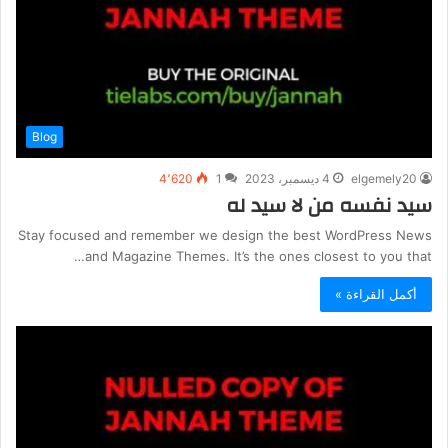
Blog
elgemely20
4 ديسمبر، 2023
1
4٬620
سيد نفسه من لا سيد له
Stay focused and remember we design the best WordPress News
and Magazine Themes. It’s the ones closest to you that…
أكمل القراءة »