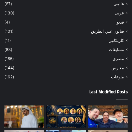
عالمي
(87)
عربي
(130)
فديو
(4)
فنانون علي الطريق
(101)
كاريكاتير
(11)
مسابقات
(83)
مصري
(185)
معارض
(144)
منوعات
(162)
Last Modified Posts