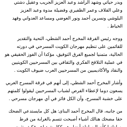
وبدر حياتي وشهد الراشد وعبد العزيز الجريب وعقيل دشتي
وعلي القلاف وعمر الظفيري وفضيلة مدوة وعبد العزيز
البلوشي ونسرين أحمد ونور العوضي ومساعد العدواني وفهد
الخياط .
ووجه رئيس الفرقة المخرج أحمد الشطي، التحية والتقدير
للقائمين على تنظيم مهرجان الكويت المسرحي في دورته
الحالية، متمنيا لجميع الفرق التوفيق، مؤكدا أن الفوز الحقيقي هو
في عملية التلاقح الفكري والثقافي بين المسرحيين الكويتيين
والنقاد والأكاديميين من المسرحيين العرب ضيوف الكويت .
وأشار المخرج أحمد الشطي، إلى أنهم في فرقة المسرح العربي
يسعون دوما لإعطاء الفرص لشباب المسرحيين ليقولوا كلمتهم
على خشبة المسرح، وأن الكل فائز في أي مهرجان مسرحي .
من جانبه، قال المخرج أحمد البناى: هل كل مايستدعي الضحك
حقا مضحك هنالك أشياء أصبحت تتسم بالغرابة من فرط
بساطتها كأن البساطة أيضا وهم ككل شئ اخر فكيف تثبت