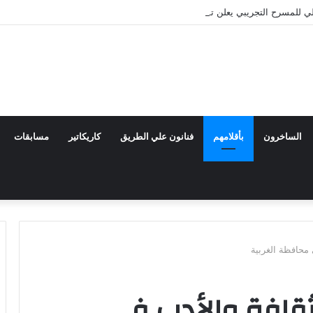
 للمسرح التجريبي يعلن تشكيل اللجنة العليا للدورة الثالثة والثلاثين
الساخرون
بأقلامهم
فنانون علي الطريق
كاريكاتير
مسابقات
محافظة الغربية
لثقافة والأدب في