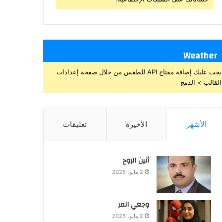
Weather
يجب عليك إضافة مفتاح API للطقس من خلال صفحة إعدادات
القالب > الدمج
الأشهر
الأخيرة
تعليقات
أنين الروح
2 مايو، 2025
وجعي المر
2 مايو، 2025