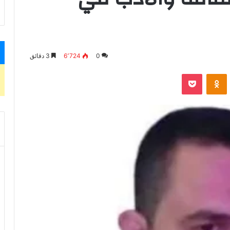
0
6٬724
3 دقائق
VKontak
Odnoklassniki
بوكيت