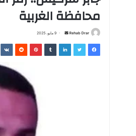
محافظة الغربية
Rehab Drar
أ
9 مايو، 2025
ر
فيسبوك
تويتر
لينكدإن
‏Tumblr
بينتيريست
‏Reddit
‏te
س
ل
ب
ر
ي
د
ا
إ
ل
ك
ت
ر
و