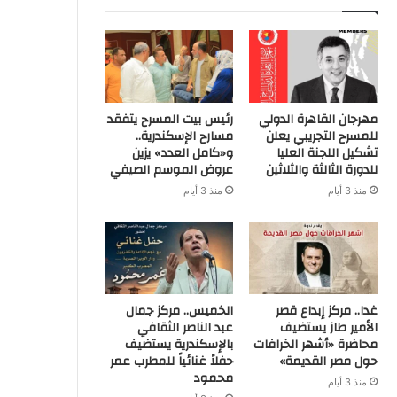
مهرجان القاهرة الدولي
رئيس بيت المسرح يتفقد
للمسرح التجريبي يعلن
مسارح الإسكندرية..
تشكيل اللجنة العليا
و«كامل العدد» يزين
للدورة الثالثة والثلاثين
عروض الموسم الصيفي
منذ 3 أيام
منذ 3 أيام
غدا.. مركز إبداع قصر
الخميس.. مركز جمال
الأمير طاز يستضيف
عبد الناصر الثقافي
محاضرة «أشهر الخرافات
بالإسكندرية يستضيف
حول مصر القديمة»
حفلاً غنائياً للمطرب عمر
محمود
منذ 3 أيام