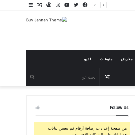
فيسبوك
تويتر
يوتيوب
انستقرام
تسجيل
مقال
إضافة
الدخول
عشوائي
عمود
جانبي
معارض
منوعات
فديو
مقال
بحث
عشوائي
عن
Follow Us
من صفحة إعدادات إضافة أرقام قم بتعيين بيانات
حساباتك على الشبكات الإجتماعية.