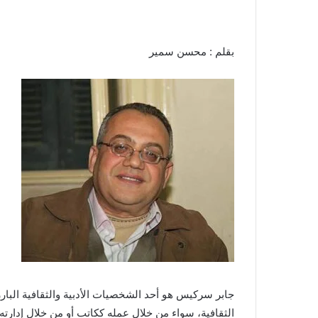
بقلم : محسن سمير
جابر سركيس هو أحد الشخصيات الأدبية والثقافية البا
الثقافية، سواء من خلال عمله ككاتب أو من خلال إدارته