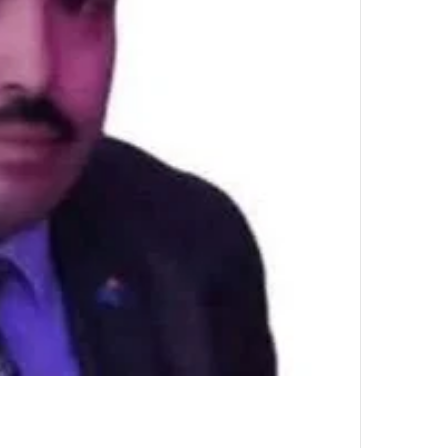
ن
ي
ا