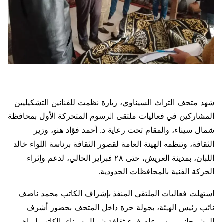
شهد متحف التراث السيناوي، زيارة نظمت للفنانين التشكيليين
المشاركين في فعاليات ملتقى الرسوم المتحركة الأول بمحافظة
شمال سيناء، والمقام تحت رعاية د. أحمد فؤاد هنو، وزير
الثقافة، وتنظمه الهيئة العامة لقصور الثقافة برئاسة اللواء خالد
اللبان، بمدينة العريش، حتى ٢٨ فبراير الحالي، لدعم وإثراء
الحركة الفنية بالمحافظات الحدودية.
استهلت فعاليات الملتقى المنفذ بإشراف الكاتب محمد ناصف
نائب رئيس الهيئة، بجولة حرة داخل المتحف بحضور أشرف
المشرحاني، مدير عام فرع ثقافة شمال سيناء، الكاتب إبراهيم