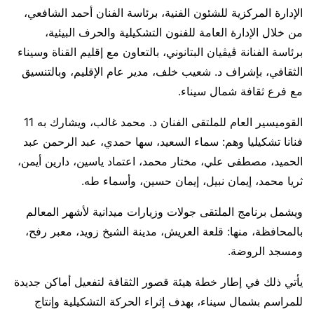
الإدارة المركزية للشئون الفنية، برئاسة الفنان أحمد الشافعي،
من خلال الإدارة العامة للفنون التشكيلية والحرف البيئية،
برئاسة الفنانة ڨيڨيان البتانوني، بالتعاون مع إقليم القناة وسيناء
الثقافي، بإشراف د. شعيب خلف، مدير عام الإقليم، وبالتنسيق
مع فرع ثقافة شمال سيناء.
القوميسير العام للملتقى الفنان د. محمد غالب، ويشارك به 11
فنانا تشكيليا وهم: سماء السعيد، سها حمدي، عبد الرحمن عبد
الحميد، مصطفى علي، مختار محمد، اعتماد ياسين، دارين أيمن،
ثريا محمد، إيمان نبيل، إيمان حسين، وأسماء طه.
ويشمل برنامج الملتقى جولات وزيارات ميدانية لأشهر المعالم
بالمحافظة، منها: قلعة العريش، مدينة الشيخ زويد، معبر رفح،
ومسجد الروضة.
يأتي ذلك في إطار خطة هيئة قصور الثقافة لتفعيل أماكن جديدة
للمراسم بشمال سيناء، بهدف إثراء الحركة التشكيلية وإنتاج