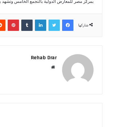
بمركز مصر للمعارض الدولية بالتجمع الخامس وتشهد برنام
فيسبوك
تويتر
لينكدإن
‏Tumblr
بينتيريست
شاركها
Rehab Drar
م
و
ق
ع
ا
ل
و
ي
ب