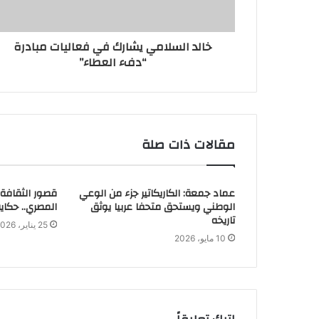
ر
و
ن
خالد السلامي يشارك في فعاليات مبادرة
ي
“دفء العطاء”
مقالات ذات صلة
عماد جمعة: الكاريكاتير جزء من الوعي
قصور الثقافة ت
الوطني ويستحق متحفا عربيا يوثق
المصري.. حكاي
تاريخه
25 يناير، 2026
10 مايو، 2026