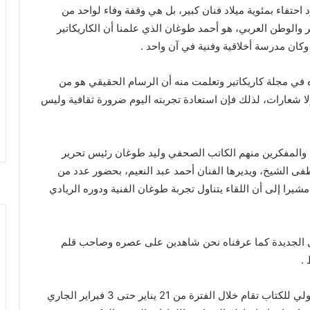
حتفاء بمئوية ميلاد فنان كبير، بل هي وقفة وفاء لواحد من
ر والوطن العربي، هو أحمد طوغان الذي علمنا أن الكاريكاتير
ان مدرسة أخلاقية وفنية في آن واحد .
في مجلة كاريكاتير وتعلمت منه أن الرسام الحقيقي هو من
لا شعارات، لذلك فإن استعادة تجربته اليوم ضرورة ثقافية وليس
ن والمفكرين منهم الكاتب الصحفي وليد طوغان رئيس تحرير
ى الشيخ، ويديرها الفنان أحمد عبد النعيم، بحضور عدد من
يرا إلى أن اللقاء يتناول تجربة طوغان الفنية ودوره الريادي
جيال الجديدة كما عرفناه نحن شاهدين على عصره وصاحب قلم
.
يذكر أن الدورة السابعة والخمسين لمعرض القاهرة الدولي للكتاب تقام خلال الفترة من 21 يناير حتى 3 فبراير الجاري