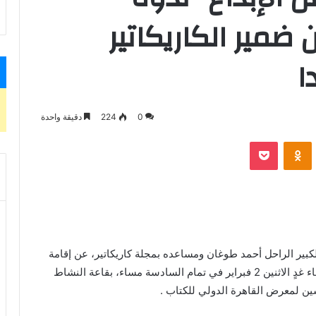
ضمير الكاريكاتير
ا
0
224
دقيقة واحدة
VKontak
Odnoklassniki
بوكيت
لكبير الراحل أحمد طوغان ومساعده بمجلة كاريكاتير، عن إقامة
ندوة خاصة بعنوان “قرن من الإبداع.. أحمد طوغان” مساء غدٍ الاثنين 2 فبراير في تمام السادسة مساء، بقاعة النشاط