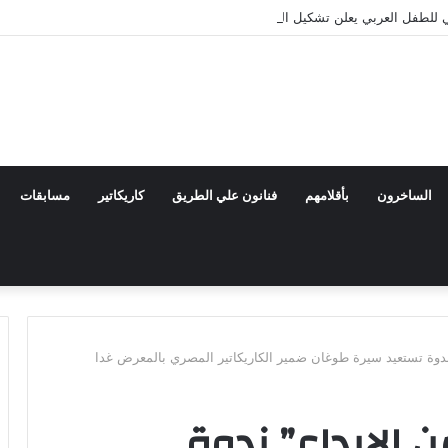
للطفل العربي يعلن تشكيل اللجنة العليا للدورة الرابعة
الساخرون
بأقلامهم
فنانون علي الطريق
كاريكاتير
مسابقات
ندوة تستعيد سيرة طوغان ضمير الكاريكاتير المصري بالمعرض غدا
 الإبداع” ندوة