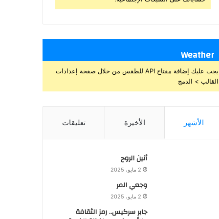
Weather
يجب عليك إضافة مفتاح API للطقس من خلال صفحة إعدادات
القالب > الدمج
الأشهر
الأخيرة
تعليقات
أنين الروح
2 مايو، 2025
وجعي المر
2 مايو، 2025
جابر سركيس.. رمز الثقافة