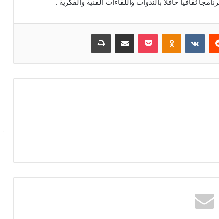
جا ثقافيا حافلا بالندوات واللقاءات الفنية والفكرية .
‏Reddit
‏VKontakte
Odnoklassniki
بوكيت
مشاركة عبر البريد
طباعة