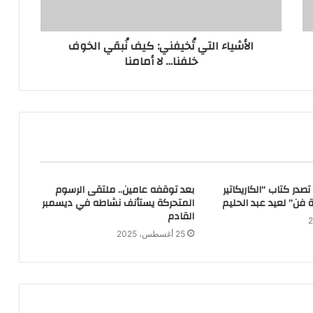
الأشياء التي تُخيفني: كيف نُبقي الخوف
خلفنا… لا أمامنا
صدر كتاب “الكاريكاتير
بعد توقفه عامين.. ملتقى الرسوم
ة فن” لعيد عبد الحليم
المتحركة يستأنف نشاطه في ديسمبر
القادم
25 أغسطس، 2025