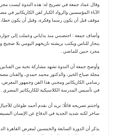
ت
وقال عماد جمعة في تصريح له: هذه الندوة ليست مجرد ا
ر
الآباء المؤسسين والرواد الكبار لفن الكاريكاتير في مص
و
موقف قبل أن يكون رسما وفكرة، وقبل أن يكون خطا، وك
ن
ي
وأضاف جمعة : احتضنني منذ بداياتي وعملت إلى جواره 
ا
ينحاز للناس ويكتب بريشته تاريخهم اليومي بلا ضجيج و
مجرد حنين للماضي .
وأوضح جمعة أن الندوة تشهد مشاركة نخبة من الفناني
مجلة صباح الخير، والدكتور محمد حمدي، والفنان مصطف
رسامي الكاريكاتير ومحبي هذا الفن وجمهور المعرض، مش
في تأسيس المدرسة الكلاسيكية للكاريكاتير المصري .
واختتم تصريحه قائلًا: نريد أن نقدم أحمد طوغان للأ
ساخر لكنه شديد الجدية في الدفاع عن الإنسان البسيط 