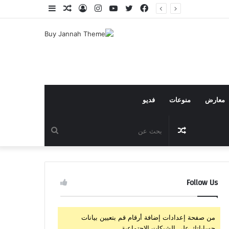
فيسبوك
تويتر
يوتيوب
انستقرام
تسجيل
مقال
إضافة
الدخول
عشوائي
عمود
جانبي
معارض
منوعات
فديو
مقال
بحث
عشوائي
عن
Follow Us
من صفحة إعدادات إضافة أرقام قم بتعيين بيانات
حساباتك على الشبكات الإجتماعية.