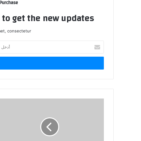
 Purchase
t to get the new updates!
et, consectetur.
أ
د
خ
ل
ب
ر
ي
د
ك
ا
ل
إ
ل
ك
ت