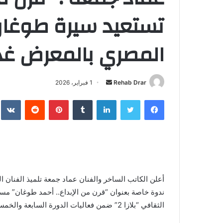
تستعيد سيرة طوغان 
المصري بالمعرض غد
Rehab Drar
أ
1 فبراير، 2026
ر
فيسبوك
تويتر
لينكدإن
‏Tumblr
بينتيريست
‏Reddit
‏te
س
ل
ب
ر
ي
د
ا
أعلن الكاتب الساخر والفنان عماد جمعة تلميذ الفنان ا
إ
ل
الثقافي “بلازا 2” ضمن فعاليات الدورة السابعة والخمسين لمعرض القاهرة الدولي للكتاب .
ك