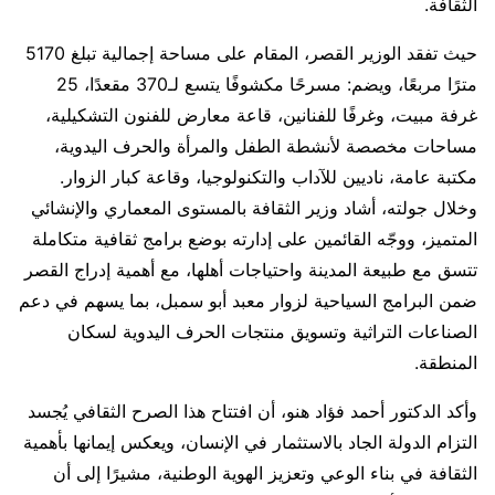
الثقافة.
حيث تفقد الوزير القصر، المقام على مساحة إجمالية تبلغ 5170
مترًا مربعًا، ويضم: مسرحًا مكشوفًا يتسع لـ370 مقعدًا، 25
غرفة مبيت، وغرفًا للفنانين، قاعة معارض للفنون التشكيلية،
مساحات مخصصة لأنشطة الطفل والمرأة والحرف اليدوية،
مكتبة عامة، ناديين للآداب والتكنولوجيا، وقاعة كبار الزوار.
وخلال جولته، أشاد وزير الثقافة بالمستوى المعماري والإنشائي
المتميز، ووجّه القائمين على إدارته بوضع برامج ثقافية متكاملة
تتسق مع طبيعة المدينة واحتياجات أهلها، مع أهمية إدراج القصر
ضمن البرامج السياحية لزوار معبد أبو سمبل، بما يسهم في دعم
الصناعات التراثية وتسويق منتجات الحرف اليدوية لسكان
المنطقة.
وأكد الدكتور أحمد فؤاد هنو، أن افتتاح هذا الصرح الثقافي يُجسد
التزام الدولة الجاد بالاستثمار في الإنسان، ويعكس إيمانها بأهمية
الثقافة في بناء الوعي وتعزيز الهوية الوطنية، مشيرًا إلى أن